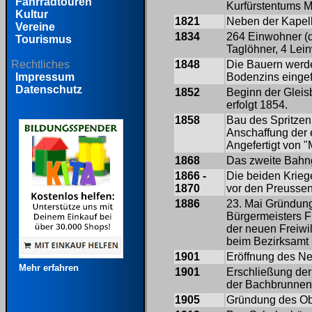
Fahrradtouren
Kurfürstentums M
Kultur
1821
Neben der Kapell
Vereine
1834
264 Einwohner (d
Tourismus
Taglöhner, 4 Lei
1848
Die Bauern werde
Rechtliches
Bodenzins eingef
Impressum
Datenschutz
1852
Beginn der Gleis
erfolgt 1854.
1858
Bau des Spritze
Anschaffung der 
Angefertigt von 
1868
Das zweite Bahng
1866 -
Die beiden Krieg
1870
vor den Preussen
1886
23. Mai Gründun
Bürgermeisters F
der neuen Freiwi
beim Bezirksamt b
1901
Eröffnung des N
Mehr erfahren
1901
Erschließung der
der Bachbrunnenq
1905
Gründung des Ob