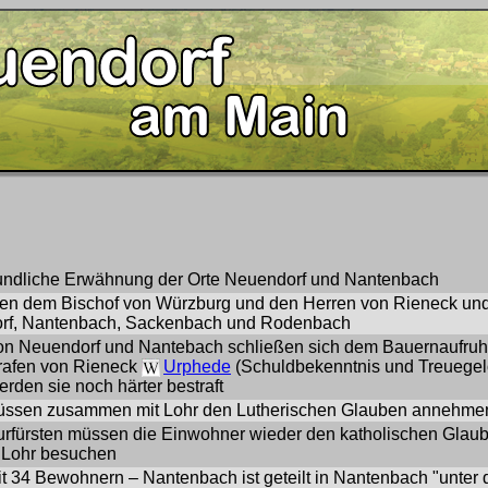
kundliche Erwähnung der Orte Neuendorf und Nantenbach
den dem Bischof von Würzburg und den Herren von Rieneck u
orf, Nantenbach, Sackenbach und Rodenbach
on Neuendorf und Nantebach schließen sich dem Bauernaufruh
afen von Rieneck
Urphede
(Schuldbekenntnis und Treuegel
rden sie noch härter bestraft
ssen zusammen mit Lohr den Lutherischen Glauben annehme
Kurfürsten müssen die Einwohner wieder den katholischen Gla
n Lohr besuchen
it 34 Bewohnern – Nantenbach ist geteilt in Nantenbach "unter