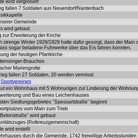
e wird vergrößert
ieg fallen 7 Soldaten aus Neuendorf/Nantenbach
sikkapelle
 unserer Gemeinde
s wird gebaut
 zur Erweiterung der Kirche
 strenge Winter 1928/1929 hatte dafür gesorgt, dass der Main 
dass sogar beladene Fuhrwerke über das Eis fahren konnten.
hung der heutigen Pfarrkirche
ternsinger-Brauches
acher Mariengrotte
ieg fallen 27 Soldaten, 20 werden vermisst
Sportvereines
ut ein Wohnhaus mit 5 Wohnungen zur Linderung der Wohnun
rweiterung und Bau eines Leichenhauses
ten Siedlungsgebietes "Spessartstraße" beginnt
ortplatzes vom Main zum Trieb
Betonstraße" wird gebaut
nitätszuges (Rotkreuzgemeinschaft)
e wird erstellt
rhauses durch die Gemeinde, 1742 freiwillige Arbeitsstunden