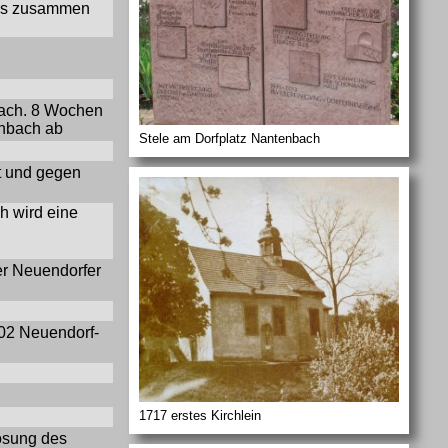
hes zusammen
bach. 8 Wochen
enbach ab
Stele am Dorfplatz Nantenbach
t und gegen
h wird eine
der Neuendorfer
802 Neuendorf-
1717 erstes Kirchlein
ösung des