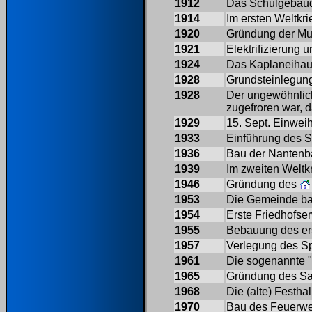
1912
Das Schulgebäud
1914
Im ersten Weltkr
1920
Gründung der Mu
1921
Elektrifizierung
1924
Das Kaplaneihau
1928
Grundsteinlegung
1928
Der ungewöhnlich
zugefroren war, 
1929
15. Sept. Einwei
1933
Einführung des S
1936
Bau der Nantenb
1939
Im zweiten Weltkr
1946
Gründung des
1953
Die Gemeinde ba
1954
Erste Friedhofse
1955
Bebauung des ers
1957
Verlegung des Sp
1961
Die sogenannte "
1965
Gründung des Sa
1968
Die (alte) Festhall
1970
Bau des Feuerweh