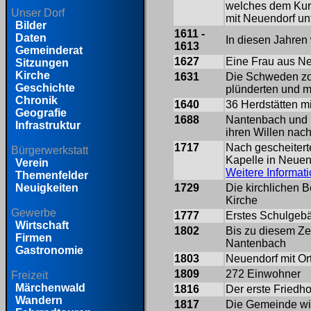
welches dem Kur
Unser Dorf
mit Neuendorf un
Bilder
1611 -
Daten
In diesen Jahren
1613
Gemeinderat
1627
Eine Frau aus Ne
Sitzungen
Kirche
1631
Die Schweden zo
Geschichte
plünderten und m
Chronik
1640
36 Herdstätten m
Geografie
1688
Nantenbach und N
Infrastruktur
ihren Willen nach
1717
Nach gescheitert
Bürgerwerkstatt
Kapelle in Neuend
Verein
Weitere Informat
Themenfelder
1729
Die kirchlichen B
Neuigkeiten
Kirche
Gewerbe
1777
Erstes Schulgeb
Wirtschaft
1802
Bis zu diesem Ze
Firmen
Nantenbach
Gastronomie
1803
Neuendorf mit Or
1809
272 Einwohner
Freizeit
Märchenwald
1816
Der erste Friedh
Wandern
1817
Die Gemeinde wir