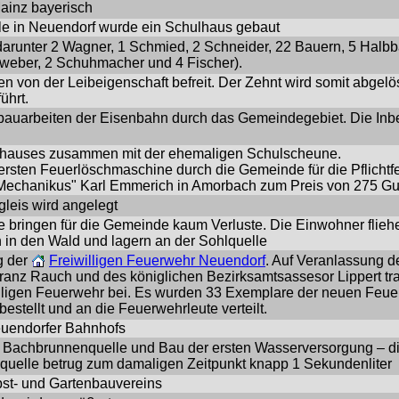
ainz bayerisch
e in Neuendorf wurde ein Schulhaus gebaut
arunter 2 Wagner, 1 Schmied, 2 Schneider, 22 Bauern, 5 Halbb
nweber, 2 Schuhmacher und 4 Fischer).
n von der Leibeigenschaft befreit. Der Zehnt wird somit abgelö
ührt.
bauarbeiten der Eisenbahn durch das Gemeindegebiet. Die In
nhauses zusammen mit der ehemaligen Schulscheune.
ersten Feuerlöschmaschine durch die Gemeinde für die Pflichtf
"Mechanikus" Karl Emmerich in Amorbach zum Preis von 275 G
leis wird angelegt
e bringen für die Gemeinde kaum Verluste. Die Einwohner flieh
 in den Wald und lagern an der Sohlquelle
g der
Freiwilligen Feuerwehr Neuendorf
. Auf Veranlassung 
ranz Rauch und des königlichen Bezirksamtsassesor Lippert tr
lligen Feuerwehr bei. Es wurden 33 Exemplare der neuen Feu
estellt und an die Feuerwehrleute verteilt.
euendorfer Bahnhofs
 Bachbrunnenquelle und Bau der ersten Wasserversorgung – d
uelle betrug zum damaligen Zeitpunkt knapp 1 Sekundenliter
st- und Gartenbauvereins