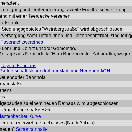
meraden.
ereinigung und Dorferneuerung. Zweite Friedhofserweiterung
 sind mit einer Teerdecke versehen
orfschule
 Siedlungsgebietes "Weinbergstraße" wird abgeschlossen
versorgung samt Tiefbrunnen und Hochbehälterbau sind fertigg
Fasenachtsvereines
Lohr und Beitritt unserer Gemeinde.
he Anfrage aus Neuendorf/CH an Bügermeister Zaharadka, wegen
Bayern Fanclubs
Partnerschaft Neuendorf am Main und Neuendorf/CH
Neuendorfer Bahnhofs
nrainstaße
artens
ims
gebäudes zu einem neuen Rathaus wird abgeschlossen
der Umgehungsstraße B26
Nantenbacher Kurve
neuen Feuerwehrgerätehauses (Nach Anbau)
"neuen"
Schönrainhalle