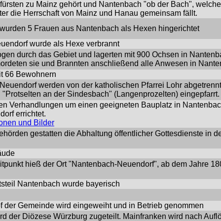
fürsten zu Mainz gehört und Nantenbach "ob der Bach", welc
ter die Herrschaft von Mainz und Hanau gemeinsam fällt.
 wurden 5 Frauen aus Nantenbach als Hexen hingerichtet
uendorf wurde als Hexe verbrannt
gen durch das Gebiet und lagerten mit 900 Ochsen in Nanten
ordeten sie und Brannten anschließend alle Anwesen in Nant
it 66 Bewohnern
euendorf werden von der katholischen Pfarrei Lohr abgetrenn
 "Protselten an der Sindesbach" (Langenprozelten) eingepfarrt.
en Verhandlungen um einen geeigneten Bauplatz in Nantenbac
orf errichtet.
ionen und Bilder
ehörden gestatten die Abhaltung öffentlicher Gottesdienste in 
äude
itpunkt hieß der Ort "Nantenbach-Neuendorf", ab dem Jahre 1
tsteil Nantenbach wurde bayerisch
of der Gemeinde wird eingeweiht und in Betrieb genommen
d der Diözese Würzburg zugeteilt. Mainfranken wird nach Aufl