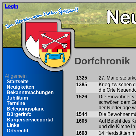
Login
Dorfchronik
Allgemein
1325
27. Mai erste ur
Startseite
1385
Krieg zwischen 
Neuigkeiten
die Orte Neuend
Bekanntmachungen
1526
Die Einwohner v
Jubiläum
schwören dem Gr
Termine
der Niederlage we
Belegungspläne
1544
Die Bewohner mü
Bürgerinfo
Bürgerserviceportal
1605
Auf Befehl des 
Links
und die Kirche i
Ortsrecht
1608
14 Herdstätten m