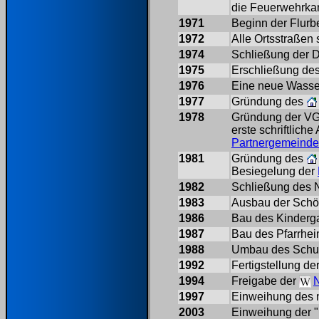
die Feuerwehrka
1971
Beginn der Flurb
1972
Alle Ortsstraßen
1974
Schließung der D
1975
Erschließung des
1976
Eine neue Wasser
1977
Gründung des
1978
Gründung der VG 
erste schriftlic
Partnergemeinde
1981
Gründung des
Besiegelung der
1982
Schließung des 
1983
Ausbau der Schö
1986
Bau des Kinderg
1987
Bau des Pfarrhe
1988
Umbau des Schul
1992
Fertigstellung 
1994
Freigabe der
1997
Einweihung des 
2003
Einweihung der 