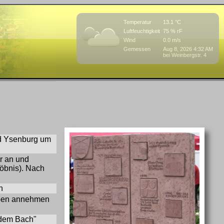
Temperatur
13.1 °C
Luftfeuchtigkeit
75 % rF
Wind
0.0 m/s
Gemessen
Aug 8, 2026 4:32 AM
bei Weinbergstr. 4
nd Ysenburg um
r an und
öbnis). Nach
n
uben annehmen
 dem Bach"