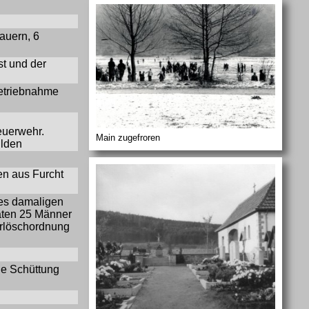
auern, 6
st und der
betriebnahme
euerwehr.
Main zugefroren
ulden
en aus Furcht
des damaligen
aten 25 Männer
erlöschordnung
ie Schüttung